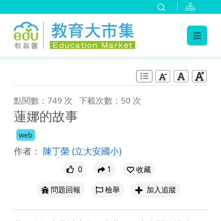
:::
跳到主要內容
:::
點閱數：749 次
下載次數：50 次
蓮娜的故事
web
作者：
陳丁榮
(立大安國小)
0
1
收藏
問題回報
檢舉
加入追蹤