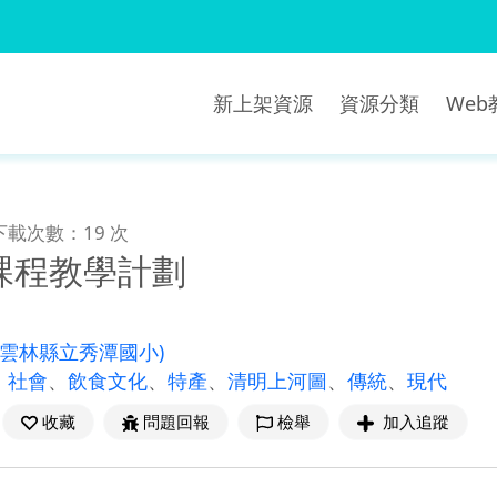
新上架資源
資源分類
We
下載次數：19 次
課程教學計劃
(雲林縣立秀潭國小)
、
社會
、
飲食文化
、
特產
、
清明上河圖
、
傳統
、
現代
收藏
問題回報
檢舉
加入追蹤