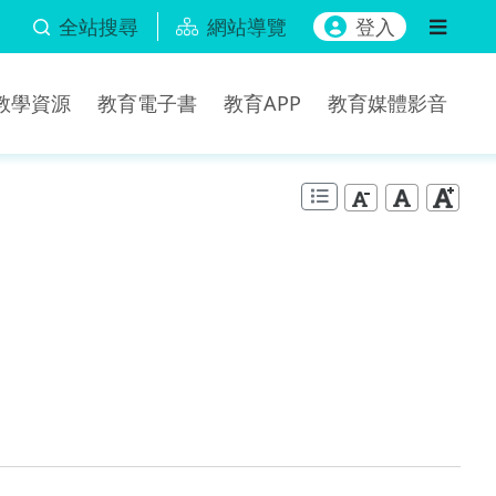
全站搜尋
網站導覽
登入
b教學資源
教育電子書
教育APP
教育媒體影音