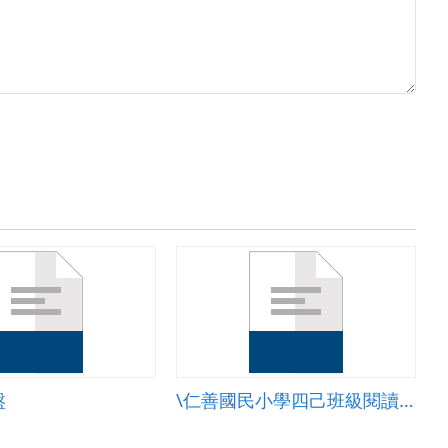
盤
\仁善國民小學四己班級閱讀策略