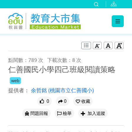
:::
跳到主要內容
:::
點閱數：789 次
下載次數：8 次
仁善國民小學四己班級閱讀策略
web
提供者：
余哲銘
(桃園市立仁善國小)
0
0
收藏
問題回報
檢舉
加入追蹤