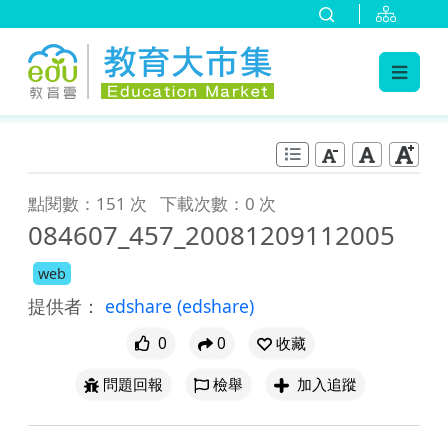
:::
跳到主要內容
:::
點閱數：151 次
下載次數：0 次
084607_457_20081209112005
web
提供者：
edshare
(edshare)
0
0
收藏
問題回報
檢舉
加入追蹤