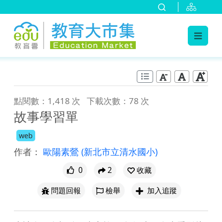
:::
跳到主要內容
:::
點閱數：1,418 次
下載次數：78 次
故事學習單
web
作者：
歐陽素鶯
(新北市立清水國小)
0
2
收藏
問題回報
檢舉
加入追蹤