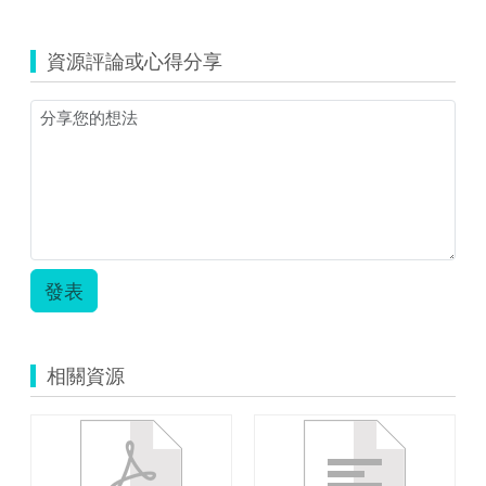
覽
chuanghua_1268_
教
資源評論或心得分享
學
活
動
設
計
1.zip
發表
相關資源