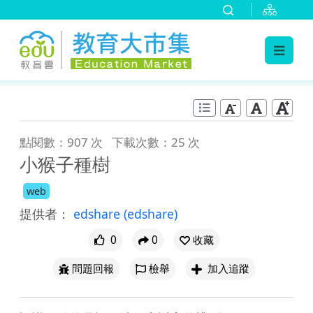
:::
跳到主要內容
:::
點閱數：907 次
下載次數：25 次
小猴子種樹
web
提供者：
edshare
(edshare)
0
0
收藏
問題回報
檢舉
加入追蹤