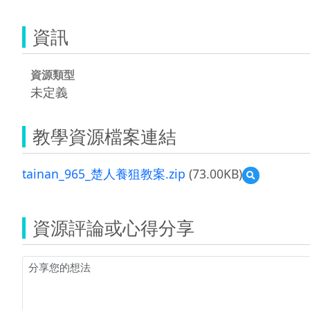
資訊
資源類型
未定義
教學資源檔案連結
tainan_965_楚人養狙教案.zip
(73.00KB)
預
覽
tainan_965_
楚
資源評論或心得分享
人
養
狙
教
案.zip