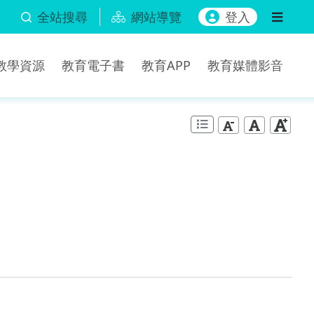
全站搜尋
網站導覽
登入
b教學資源
教育電子書
教育APP
教育媒體影音