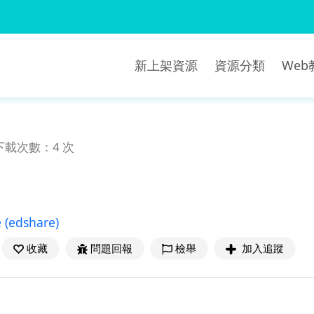
新上架資源
資源分類
We
下載次數：4 次
e
(edshare)
收藏
問題回報
檢舉
加入追蹤