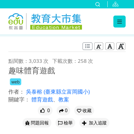
:::
跳到主要內容
:::
點閱數：3,033 次
下載次數：258 次
趣味體育遊戲
web
作者：
吳泰榕
(臺東縣立富岡國小)
關鍵字：
體育遊戲
、
教案
0
0
收藏
問題回報
檢舉
加入追蹤