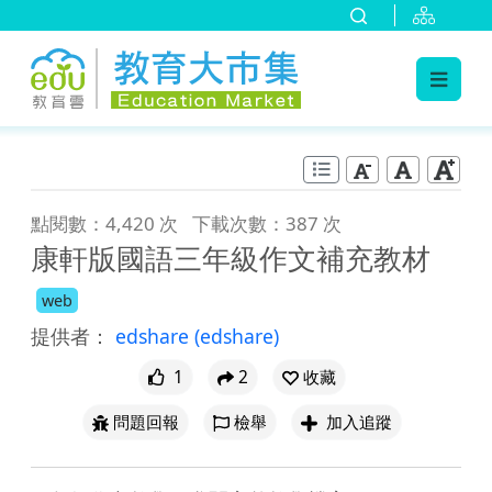
:::
跳到主要內容
:::
點閱數：4,420 次
下載次數：387 次
康軒版國語三年級作文補充教材
web
提供者：
edshare
(edshare)
1
2
收藏
問題回報
檢舉
加入追蹤