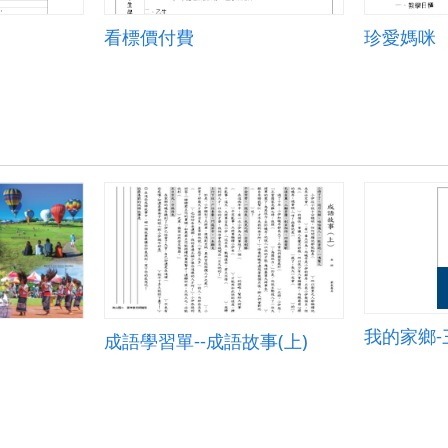
看標價付費
珍愛媽咪
我的家鄉
成語學習單--成語故事(上)