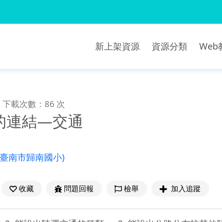
新上架資源
資源分類
We
下載次數：86 次
的連結—交通
(臺南市歸南國小)
收藏
問題回報
檢舉
加入追蹤