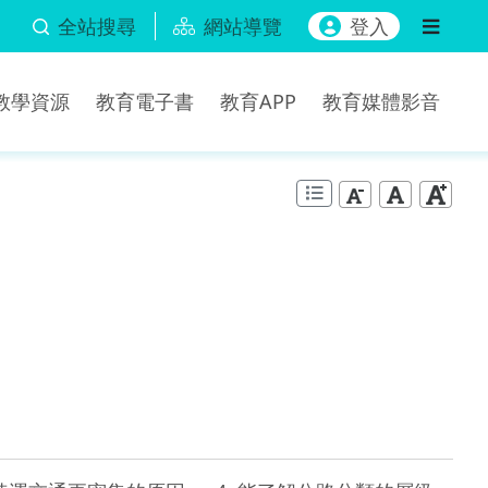
全站搜尋
網站導覽
登入
b教學資源
教育電子書
教育APP
教育媒體影音