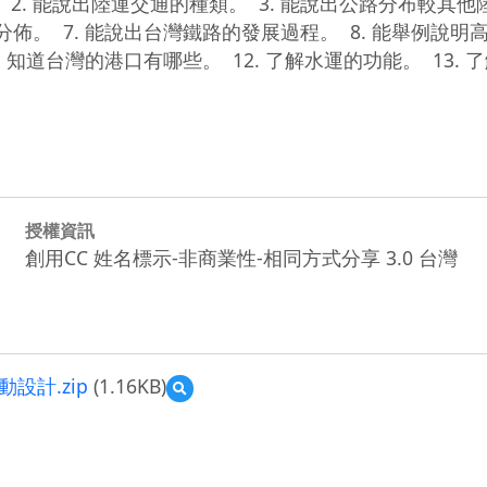
2. 能說出陸運交通的種類。  3. 能說出公路分布較其他陸
分佈。  7. 能說出台灣鐵路的發展過程。  8. 能舉例說
. 知道台灣的港口有哪些。  12. 了解水運的功能。  13
授權資訊
創用CC 姓名標示-非商業性-相同方式分享 3.0 台灣
計.zip
(1.16KB)
預
覽
資
訊
科