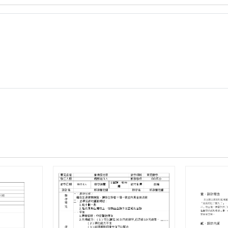
技
融
入
「台
灣
城
鄉
的
連
結
—
交
通」
教
學
單
元
活
動
設
計.zip