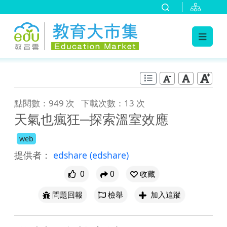
:::
跳到主要內容
:::
點閱數：949 次
下載次數：13 次
天氣也瘋狂─探索溫室效應
web
提供者：
edshare
(edshare)
0
0
收藏
問題回報
檢舉
加入追蹤