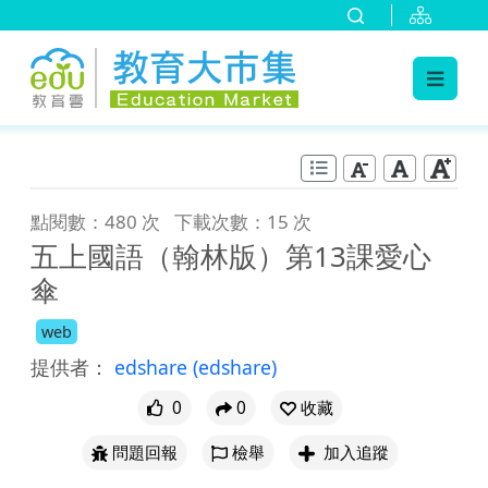
:::
跳到主要內容
:::
點閱數：480 次
下載次數：15 次
五上國語（翰林版）第13課愛心
傘
web
提供者：
edshare
(edshare)
0
0
收藏
問題回報
檢舉
加入追蹤