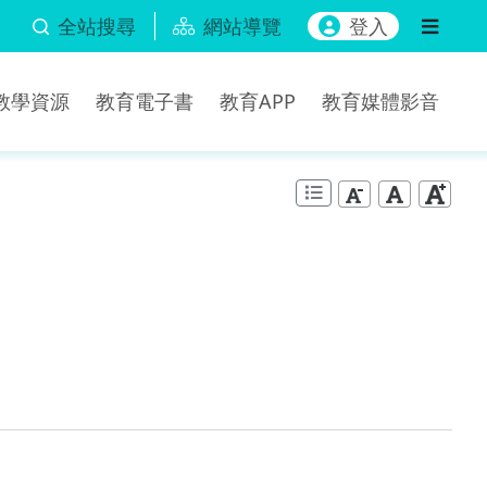
全站搜尋
網站導覽
登入
b教學資源
教育電子書
教育APP
教育媒體影音