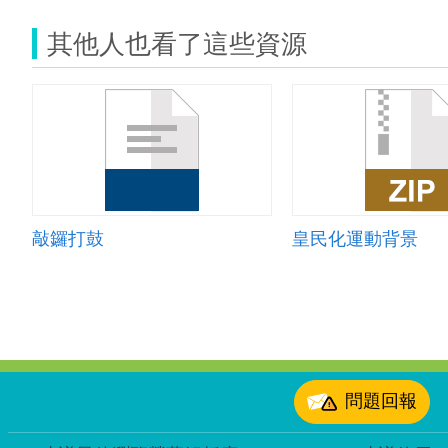
其他人也看了這些資源
敲鑼打鼓
皇民化運動背景
:::
問題回報