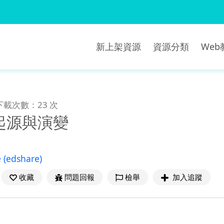
新上架資源
資源分類
We
下載次數：23 次
起源與演變
e
(edshare)
收藏
問題回報
檢舉
加入追蹤