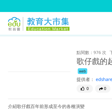
:::
跳到主要內容
:::
點閱數：976 次
歌仔戲的
web
提供者：
edshar
0
0
介紹歌仔戲百年前形成至今的各種演變