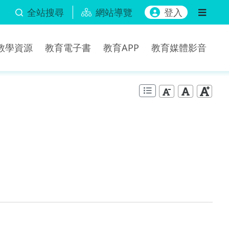
全站搜尋
網站導覽
登入
b教學資源
教育電子書
教育APP
教育媒體影音