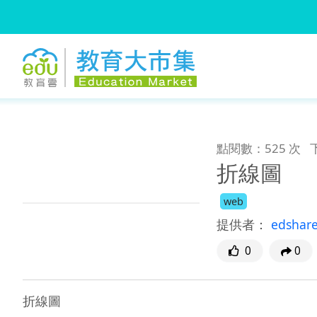
:::
跳到主要內容
:::
點閱數：525 次
折線圖
web
提供者：
edshar
0
0
折線圖