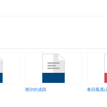
潮汐的成因
春回鳳凰