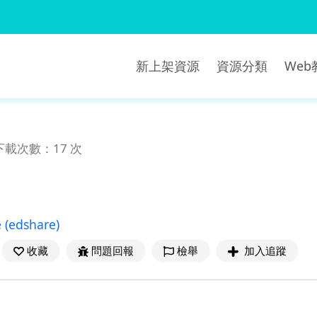
新上架資源
資源分類
We
下載次數：17 次
e
(edshare)
收藏
問題回報
檢舉
加入追蹤