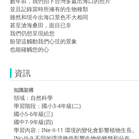
數年前，我們拍下台灣多處出海口的照片

並且記錄當時所擁有的生物種類

雖然和現今出海口景色不大相同

甚至滄海桑田，面目已非

我們仍想呈現給您

盼望這觸動我們心弦的景象

也能碰觸您的心
資訊
知識架構
領域：自然科學
學習階段：國小3-4年級(二)
國小5-6年級(三)
國中7-9年級(四)
學習內容：INe-Ⅱ-11 環境的變化會影響植物生長。
INc-Ⅲ-9 不同的環境條件影響生物的種類和分布，