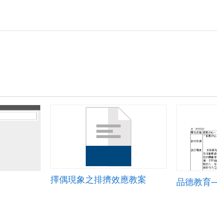
擇偶現象之排擠效應教案
品德教育