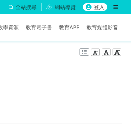
全站搜尋
網站導覽
登入
b教學資源
教育電子書
教育APP
教育媒體影音