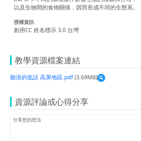
以及生物間的食物關係，因而形成不同的生態系。
授權資訊
創用CC 姓名標示 3.0 台灣
教學資源檔案連結
聽浪的低語 高屏地區.pdf
(3.69MB)
預
覽
聽
浪
資源評論或心得分享
的
低
語
高
屏
地
區.pdf