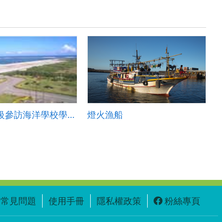
99上中年級參訪海洋學校學習單..
燈火漁船
常見問題
使用手冊
隱私權政策
粉絲專頁