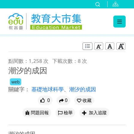
:::
跳到主要內容
:::
點閱數：1,258 次
下載次數：8 次
潮汐的成因
web
關鍵字：
基礎地球科學
、
潮汐的成因
0
0
收藏
問題回報
檢舉
加入追蹤
潮汐的成因