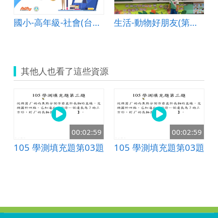
國小-高年級-社會(台灣的城鄉與區域)-B-混成教學-花蓮縣稻香國小-林淑娟老師
生活-動物好朋友(第四單元)
其他人也看了這些資源
9
00:02:59
00:02:59
題
105 學測填充題第03題
105 學測填充題第03題