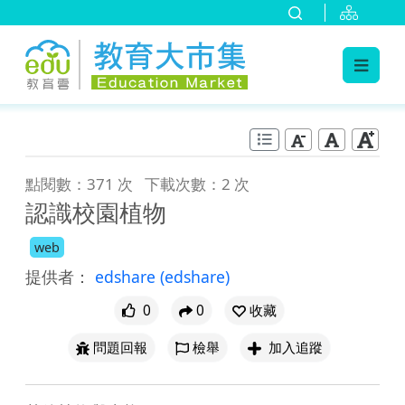
:::
跳到主要內容
:::
點閱數：371 次
下載次數：2 次
認識校園植物
web
提供者：
edshare
(edshare)
0
0
收藏
問題回報
檢舉
加入追蹤