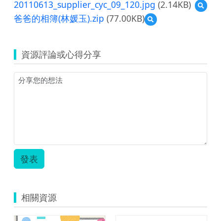
20110613_supplier_cyc_09_120.jpg
(2.14KB)
預
覽
爸爸的相簿(林媛玉).zip
(77.00KB)
預
20110
覽
爸
爸
資源評論或心得分享
的
相
簿
(林
媛
玉).zip
發表
相關資源