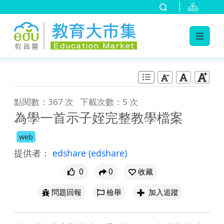
:::
跳到主要內容
:::
點閱數：367 次
下載次數：5 次
為學一首示子姪完整教學檔案
web
提供者：
edshare
(edshare)
0
0
收藏
問題回報
檢舉
加入追蹤