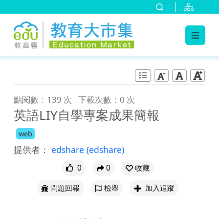
:::
跳到主要內容
:::
點閱數：139 次
下載次數：0 次
英語LIY自學專案成果簡報
web
提供者：
edshare
(edshare)
0
0
收藏
問題回報
檢舉
加入追蹤