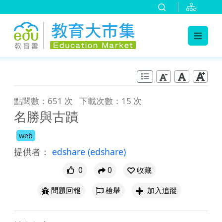
:::
跳到主要內容
:::
點閱數：651 次
下載次數：15 次
名勝與古蹟
web
提供者：
edshare
(edshare)
0
0
收藏
問題回報
檢舉
加入追蹤