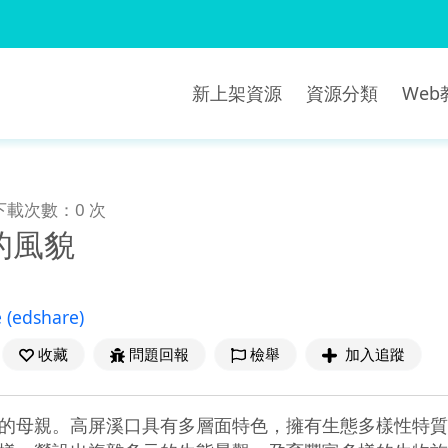
新上架資源
資源分類
We
下載次數：0 次
的風貌
e
(edshare)
收藏
問題回報
檢舉
加入追蹤
的母親。高屏溪口具有多層面特色，擁有生態多樣性特質