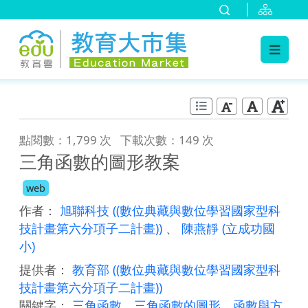
:::
跳到主要內容
:::
點閱數：1,799 次
下載次數：149 次
三角函數的圖形教案
web
作者：
旭聯科技
((數位典藏與數位學習國家型科
技計畫第六分項子二計畫))
、
陳燕靜
(立成功國
小)
提供者：
教育部
((數位典藏與數位學習國家型科
技計畫第六分項子二計畫))
關鍵字：
三角函數
、
三角函數的圖形
、
函數與方