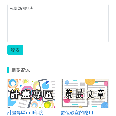
蚵
嫂
的
心
聲
單
元
教
學
活
發表
動
設
計.zip
相關資源
計畫專區null年度
數位教室的應用