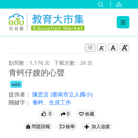
:::
跳到主要內容
:::
點閱數：1,176 次
下載次數：26 次
青蚵仔嫂的心聲
web
提供者：
陳思言
(臺南市立人國小)
關鍵字：
養蚵
、
生涯工作
0
0
收藏
問題回報
檢舉
加入追蹤