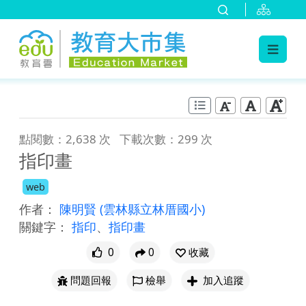
:::
跳到主要內容
:::
點閱數：2,638 次
下載次數：299 次
指印畫
web
作者：
陳明賢
(雲林縣立林厝國小)
關鍵字：
指印
、
指印畫
0
0
收藏
問題回報
檢舉
加入追蹤