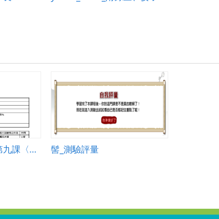
翰林版國文第一冊第九課〈髻〉
髻_測驗評量