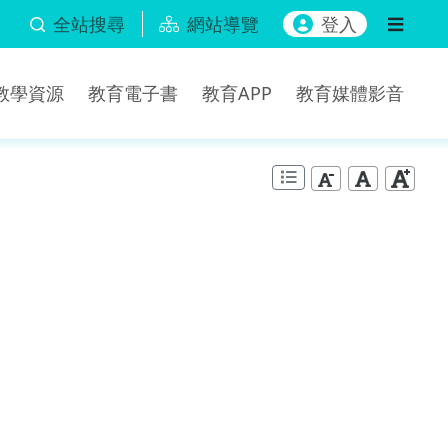
全站搜尋
網站導覽
登入
b教學資源
教育電子書
教育APP
教育媒體影音