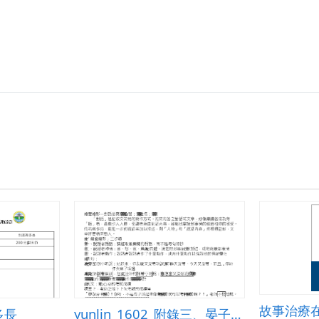
故事治療
多長
yunlin_1602_附錄三、晏子使楚語氣作文單