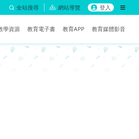
全站搜尋
網站導覽
登入
b教學資源
教育電子書
教育APP
教育媒體影音