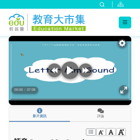
:::
跳到主要內容
:::
00:00
/
07:08
影片資訊
評論