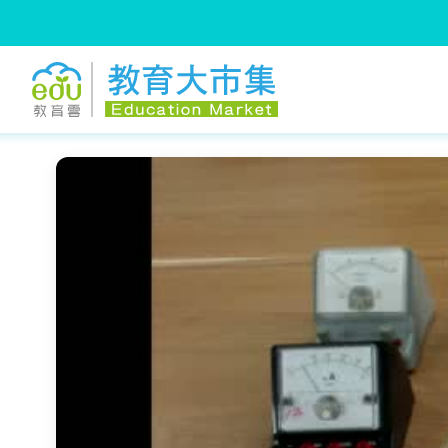
:::
跳到主要內容
:::