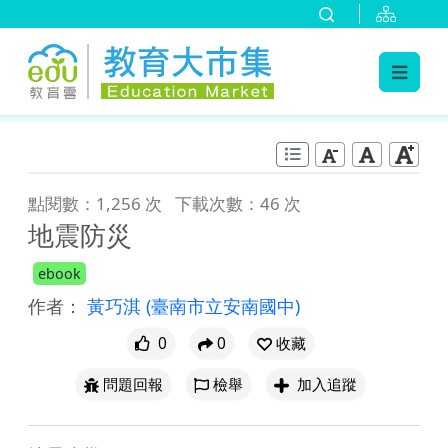
:::
跳到主要內容
:::
點閱數：1,256 次
下載次數：46 次
地震防災
ebook
作者：
黃巧淇
(臺南市立安南國中)
0
0
收藏
問題回報
檢舉
加入追蹤