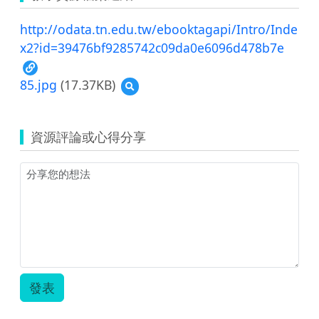
http://odata.tn.edu.tw/ebooktagapi/Intro/Inde
x2?id=39476bf9285742c09da0e6096d478b7e
85.jpg
(17.37KB)
預
覽
85.jpg
資源評論或心得分享
發表