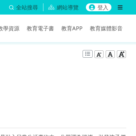
全站搜尋
網站導覽
登入
b教學資源
教育電子書
教育APP
教育媒體影音