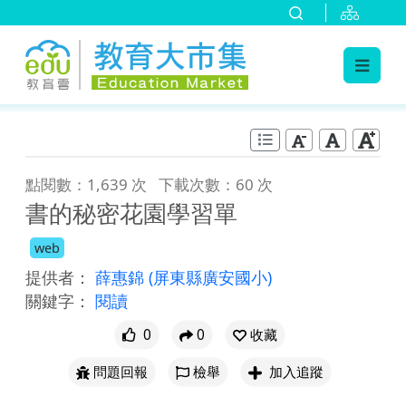
:::
跳到主要內容
:::
點閱數：1,639 次
下載次數：60 次
書的秘密花園學習單
web
提供者：
薛惠錦
(屏東縣廣安國小)
關鍵字：
閱讀
0
0
收藏
問題回報
檢舉
加入追蹤