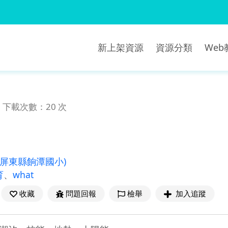
新上架資源
資源分類
We
下載次數：20 次
(屏東縣餉潭國小)
育
、
what
收藏
問題回報
檢舉
加入追蹤