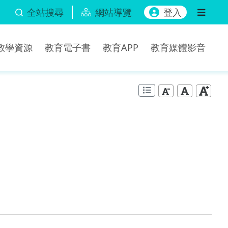
全站搜尋
網站導覽
登入
b教學資源
教育電子書
教育APP
教育媒體影音