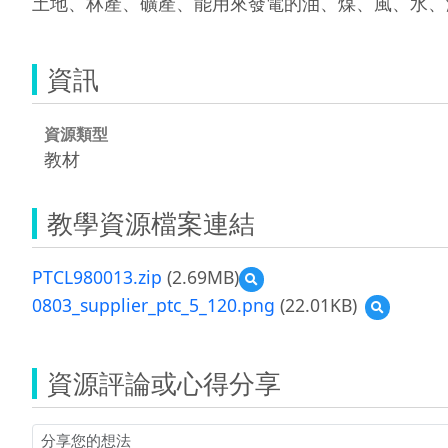
土地、林產、礦產、能用來發電的油、煤、風、水、
資訊
資源類型
教材
教學資源檔案連結
PTCL980013.zip
(2.69MB)
預
覽
0803_supplier_ptc_5_120.png
(22.01KB)
預
PTCL980013.zip
覽
0803_suppl
資源評論或心得分享