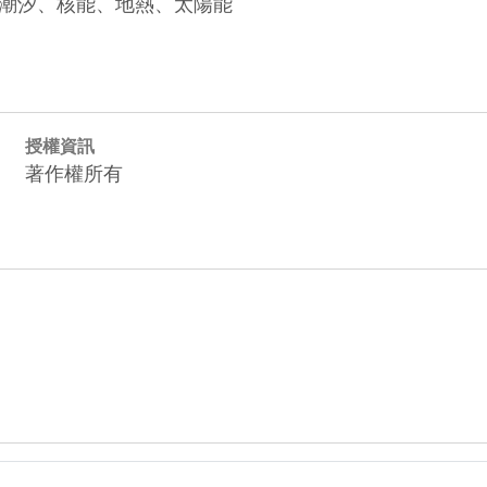
潮汐、核能、地熱、太陽能
授權資訊
著作權所有
ier_ptc_5_120.png