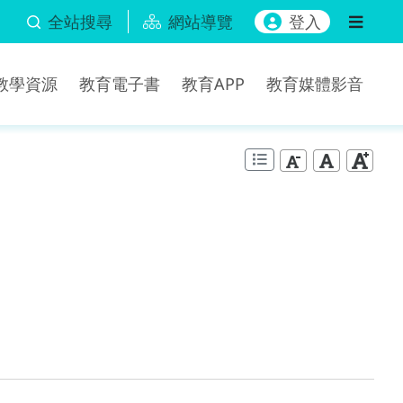
全站搜尋
網站導覽
登入
b教學資源
教育電子書
教育APP
教育媒體影音