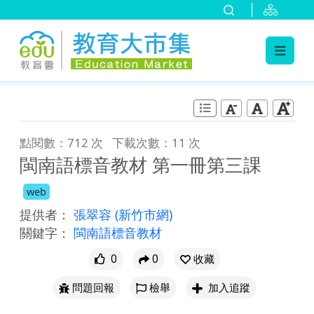
:::
跳到主要內容
:::
點閱數：712 次
下載次數：11 次
閩南語標音教材 第一冊第三課
web
提供者：
張翠容
(新竹市網)
關鍵字：
閩南語標音教材
0
0
收藏
問題回報
檢舉
加入追蹤