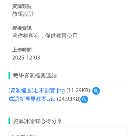
資源類型
教學設計
授權資訊
著作權所有，僅供教育使用
上傳時間
2025-12-03
教學資源檔案連結
(資源縮圖)名不副實.jpg
(11.29KB)
預
覽
成語新視界教案.zip
(24.93KB)
預
(資
覽
源
成
縮
語
圖)
資源評論或心得分享
新
名
視
不
界