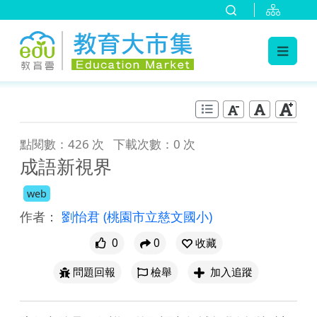
:::
跳到主要內容
:::
點閱數：426 次
下載次數：0 次
成語新視界
web
作者：
劉怡君
(桃園市立慈文國小)
0
0
收藏
問題回報
檢舉
加入追蹤