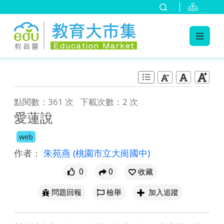
:::
跳到主要內容
:::
點閱數：361 次
下載次數：2 次
愛蓮說
web
作者：
朱苑燕
(桃園市立大崗國中)
0
0
收藏
問題回報
檢舉
加入追蹤