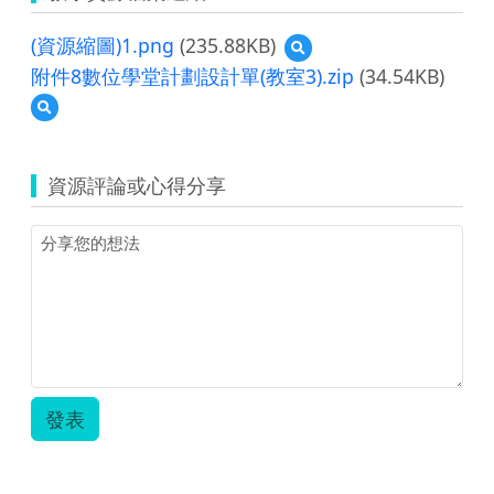
(資源縮圖)1.png
(235.88KB)
預
覽
附件8數位學堂計劃設計單(教室3).zip
(34.54KB)
(資
預
源
覽
縮
附
圖)1.png
件
資源評論或心得分享
8
數
位
學
堂
計
劃
設
計
單
(教
發表
室
3).zip