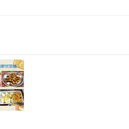
中
資
的
訊
人
科
權
技
關
教
懷.jpg
案.pdf