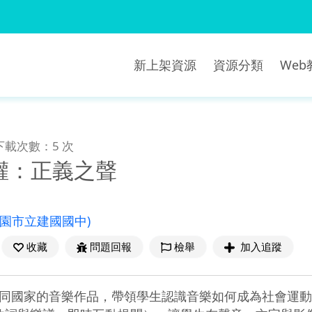
新上架資源
資源分類
We
下載次數：5 次
權：正義之聲
桃園市立建國國中)
收藏
問題回報
檢舉
加入追蹤
同國家的音樂作品，帶領學生認識音樂如何成為社會運動