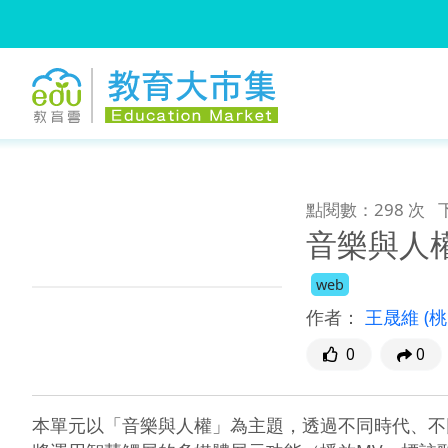
:::
跳到主要內容
:::
點閱數：298 次
音樂與人
web
作者：
王晟維
(
0
0
本單元以「音樂與人權」為主題，透過不同時代、不