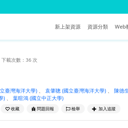
新上架資源
資源分類
We
下載次數：36 次
國立臺灣海洋大學)
、
袁肇聰
(國立臺灣海洋大學)
、
陳德
學)
、
葉暄鴻
(國立中正大學)
收藏
問題回報
檢舉
加入追蹤