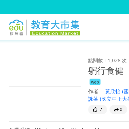
:::
跳到主要內容
:::
點閱數：1,028 次
躬行食健
web
作者：
黃欣怡
(
詠筌
(國立中正大
7
0