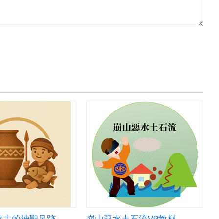
遠古的神聖足跡
崩山惡水土石流VR教材