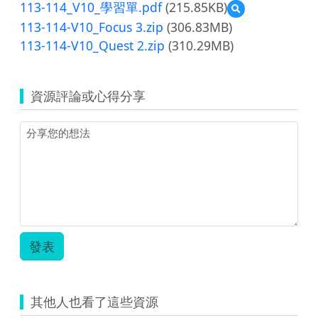
覽
113-114_V10_學習單.pdf
(215.85KB)
預
114-
教
育
113-
覽
V10_Quest
材
113-114-V10_Focus 3.zip
(306.83MB)
部
114-
113-
2
軟
VR.png
V10_
113-114-V10_Quest 2.zip
(310.29MB)
114_V10_
教
體
教
學
材
操
案.pdf
習
軟
作
單.pdf
體
手
資源評論或心得分享
操
冊.pdf
作
手
冊.pdf
發表
其他人也看了這些資源