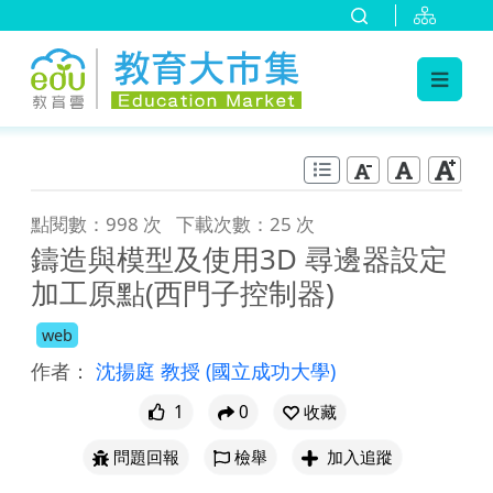
:::
跳到主要內容
:::
點閱數：998 次
下載次數：25 次
鑄造與模型及使用3D 尋邊器設定
加工原點(西門子控制器)
web
作者：
沈揚庭 教授
(國立成功大學)
1
0
收藏
問題回報
檢舉
加入追蹤