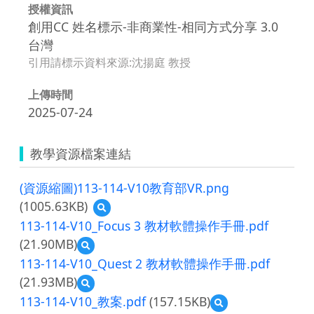
授權資訊
創用CC 姓名標示-非商業性-相同方式分享 3.0
台灣
引用請標示資料來源:沈揚庭 教授
上傳時間
2025-07-24
教學資源檔案連結
(資源縮圖)113-114-V10教育部VR.png
(1005.63KB)
預
覽
113-114-V10_Focus 3 教材軟體操作手冊.pdf
(資
(21.90MB)
預
源
覽
縮
113-114-V10_Quest 2 教材軟體操作手冊.pdf
113-
圖)113-
(21.93MB)
預
114-
114-
覽
V10_Focus
113-114-V10_教案.pdf
(157.15KB)
V10
預
113-
3
教