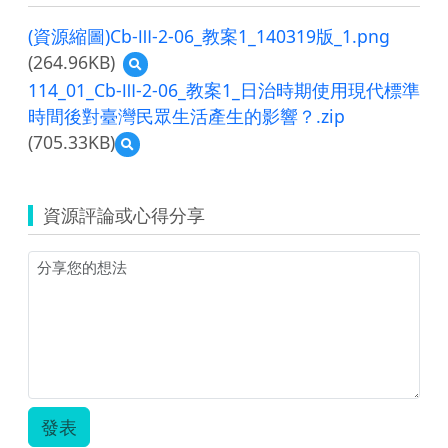
(資源縮圖)Cb-Ⅲ-2-06_教案1_140319版_1.png
(264.96KB)
預
覽
114_01_Cb-Ⅲ-2-06_教案1_日治時期使用現代標準
(資
時間後對臺灣民眾生活產生的影響？.zip
源
(705.33KB)
縮
預
圖)Cb-
覽
Ⅲ-2-
114_01_Cb-
06_
Ⅲ-2-
資源評論或心得分享
教
06_
案
教
1_140319
案
版
1_
_1.png
日
治
時
期
使
用
現
發表
代
標