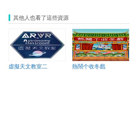
準
時
其他人也看了這些資源
間
後
對
臺
灣
民
眾
生
活
虛擬天文教室二
熱鬧个收冬戲
產
生
的
影
響？.zip