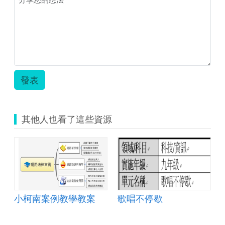
導
向
教
學】
教
學
活
動
發表
設
計
單
1.zip
其他人也看了這些資源
小柯南案例教學教案
歌唱不停歇