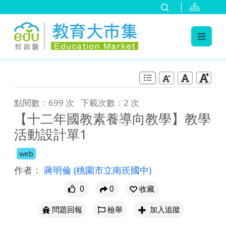
:::
跳到主要內容
:::
點閱數：699 次
下載次數：2 次
【十二年國教素養導向教學】教學
活動設計單1
web
作者：
蔣明倫
(桃園市立南崁國中)
0
0
收藏
問題回報
檢舉
加入追蹤