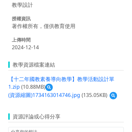
教學設計
授權資訊
著作權所有，僅供教育使用
上傳時間
2024-12-14
教學資源檔案連結
【十二年國教素養導向教學】教學活動設計單
1.zip
(10.88MB)
預
覽
(資源縮圖)1734163014746.jpg
(135.05KB)
預
【十
覽
二
(資
年
源
國
資源評論或心得分享
縮
教
圖)173416
素
養