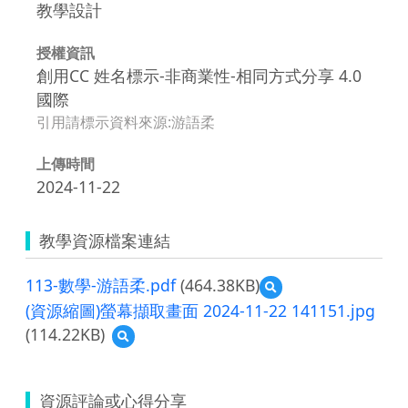
教學設計
授權資訊
創用CC 姓名標示-非商業性-相同方式分享 4.0
國際
引用請標示資料來源:游語柔
上傳時間
2024-11-22
教學資源檔案連結
113-數學-游語柔.pdf
(464.38KB)
預
覽
(資源縮圖)螢幕擷取畫面 2024-11-22 141151.jpg
113-
(114.22KB)
預
數
覽
學-
(資
游
源
語
資源評論或心得分享
縮
柔.pdf