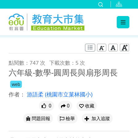
:::
跳到主要內容
:::
點閱數：747 次
下載次數：5 次
六年級-數學-圓周長與扇形周長
web
作者：
游語柔
(桃園市立菓林國小)
0
0
收藏
問題回報
檢舉
加入追蹤