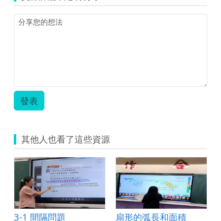
圖)
螢
幕
擷
取
畫
面
2024-
11-
22
發表
141151.jpg
其他人也看了這些資源
3-1 間隔問題
扇形的弧長和面積