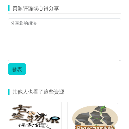
Plus).pdf
軟
手
統.zip
V02_
操
體
冊.pdf
資源評論或心得分享
學
作
操
習
手
作
系
冊
手
統
_Focu
冊
操
3.pdf
_Ques
作
2.pdf
手
冊.pdf
發表
其他人也看了這些資源