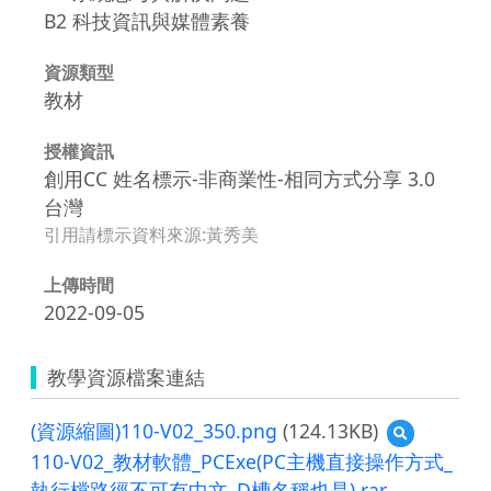
B2 科技資訊與媒體素養
資源類型
教材
授權資訊
創用CC 姓名標示-非商業性-相同方式分享 3.0
台灣
引用請標示資料來源:黃秀美
上傳時間
2022-09-05
教學資源檔案連結
(資源縮圖)110-V02_350.png
(124.13KB)
預
覽
110-V02_教材軟體_PCExe(PC主機直接操作方式_
(資
執行檔路徑不可有中文_D槽名稱也是).rar