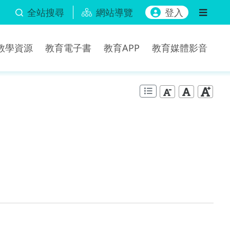
全站搜尋
網站導覽
登入
b教學資源
教育電子書
教育APP
教育媒體影音