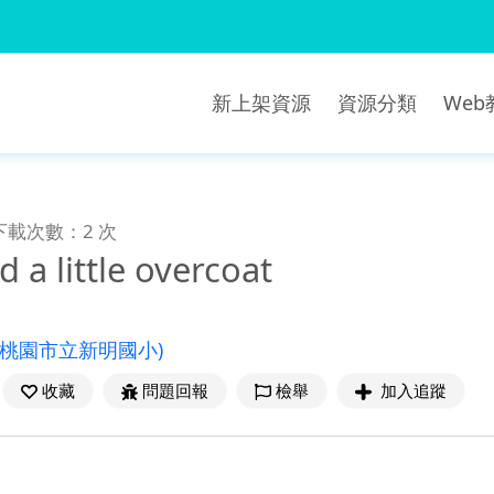
新上架資源
資源分類
We
下載次數：2 次
 a little overcoat
(桃園市立新明國小)
收藏
問題回報
檢舉
加入追蹤