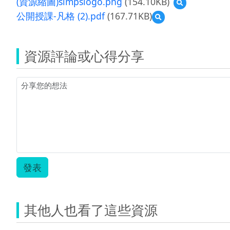
(資源縮圖)simpslogo.png
(154.10KB)
預
覽
公開授課-凡格 (2).pdf
(167.71KB)
預
(資
覽
源
公
縮
開
圖)simpslogo.p
資源評論或心得分享
授
課-
凡
格
(2).pdf
發表
其他人也看了這些資源