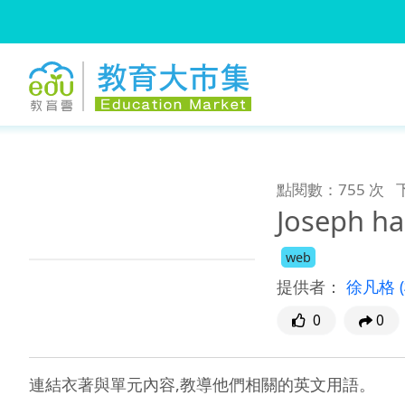
:::
跳到主要內容
:::
點閱數：755 次
Joseph had
web
提供者：
徐凡格
0
0
連結衣著與單元內容,教導他們相關的英文用語。