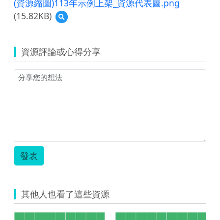
(資源縮圖)113年示例上架_資源代表圖.png
2024
(15.82KB)
預
單
覽
一
(資
活
源
動
資源評論或心得分享
縮
創
圖)113
新
年
教
示
學
例
示
上
例
架
_
_
國
資
小
源
國
代
語
發表
表
_007.pdf
圖.png
的
副
本.pdf
其他人也看了這些資源