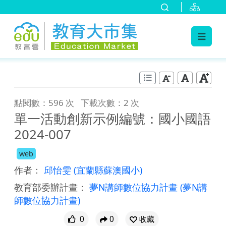
:::
跳到主要內容
:::
點閱數：596 次
下載次數：2 次
單一活動創新示例編號：國小國語
2024-007
web
作者：
邱怡雯
(宜蘭縣蘇澳國小)
教育部委辦計畫：
夢N講師數位協力計畫
(夢N講
師數位協力計畫)
0
0
收藏