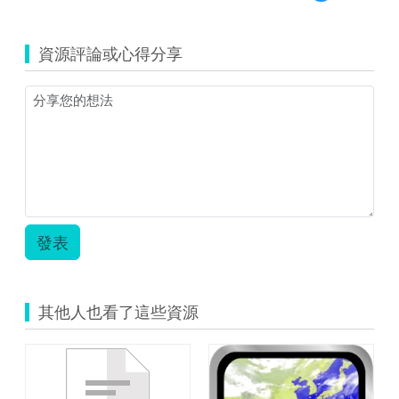
覽
體
(資
表
源
面
資源評論或心得分享
縮
積
圖)S__5858925
的
計
算.zip
發表
其他人也看了這些資源