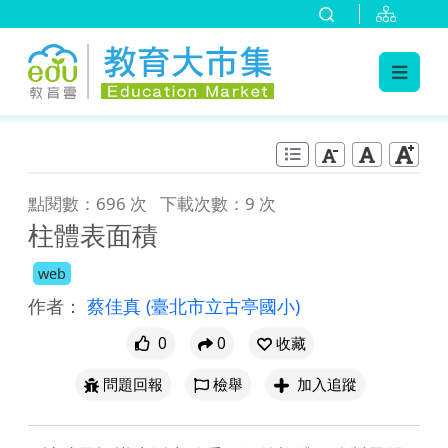
:::
跳到主要內容
:::
點閱數：696 次
下載次數：9 次
柱體表面積
web
作者：
蔡佳真
(臺北市立古亭國小)
0
0
收藏
問題回報
檢舉
加入追蹤