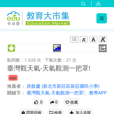
:::
跳到主要內容
:::
點閱數：1,626 次
下載次數：21 次
臺灣觀天氣-天氣觀測一把罩!
app
推薦者：
薛餘慶
(新北市新莊區新莊國民小學)
關鍵字：
臺灣觀天氣-天氣觀測一把罩!
、
教學APP
0
0
收藏
問題回報
檢舉
加入追蹤