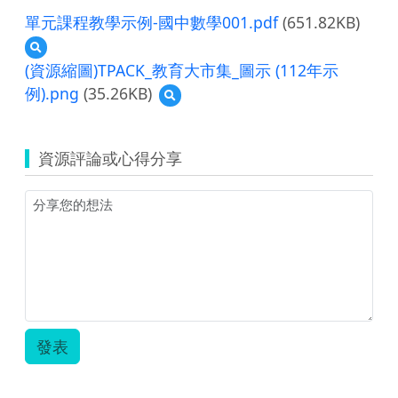
單元課程教學示例-國中數學001.pdf
(651.82KB)
預
覽
(資源縮圖)TPACK_教育大市集_圖示 (112年示
單
例).png
(35.26KB)
預
元
覽
課
(資
程
源
教
資源評論或心得分享
縮
學
圖)TPACK_
示
教
例-
育
國
大
中
市
數
集
學
_
001.pdf
圖
示
(112
發表
年
示
例).png