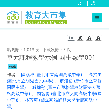
:::
跳到主要內容
:::
點閱數：1,013 次
下載次數：5 次
單元課程教學示例-國中數學001
web
作者：
陳泓曄
(臺北市立南湖高級中學)
、
高抬主
(臺北市立明湖國民中學)
、
蘇漢哲
(新竹市立育賢
國民中學)
、
程瑋翔
(臺中市葳格學校財團法人葳
格高級中學)
、
錢智勇
(臺北市立大同高級中學(國
中部))
、
林芳莉
(國立高雄師範大學附屬高級中
學)