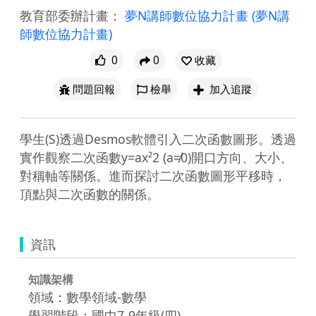
教育部委辦計畫：
夢N講師數位協力計畫
(夢N講
師數位協力計畫)
0
0
收藏
問題回報
檢舉
加入追蹤
學生(S)透過Desmos軟體引入二次函數圖形。透過
實作觀察二次函數y=ax²2 (a≠0)開口方向、大小、
對稱軸等關係。進而探討二次函數圖形平移時，
頂點與二次函數的關係。
資訊
知識架構
領域：數學領域-數學
學習階段：國中7-9年級(四)