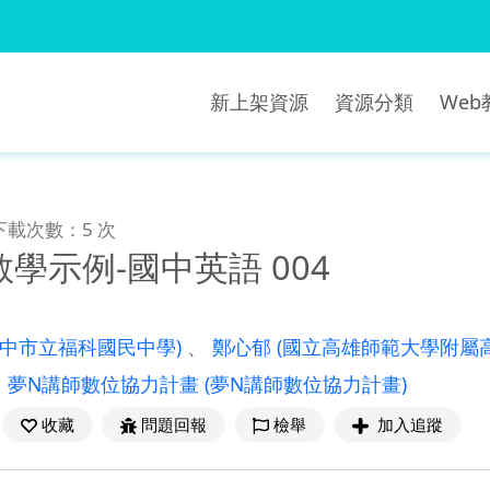
新上架資源
資源分類
We
下載次數：5 次
學示例-國中英語 004
臺中市立福科國民中學)
、
鄭心郁
(國立高雄師範大學附屬
：
夢N講師數位協力計畫
(夢N講師數位協力計畫)
收藏
問題回報
檢舉
加入追蹤