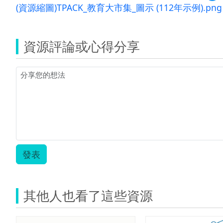
覽
(資源縮圖)TPACK_教育大市集_圖示 (112年示例).png
單
一
活
動
資源評論或心得分享
教
學
示
例
國
中
英
語
00
發表
其他人也看了這些資源