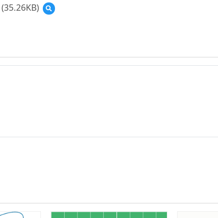
(35.26KB)
預
覽
(資
源
縮
圖)TPACK_
教
育
-
大
市
集
_
圖
4.pdf
示
(112
年
示
例).png